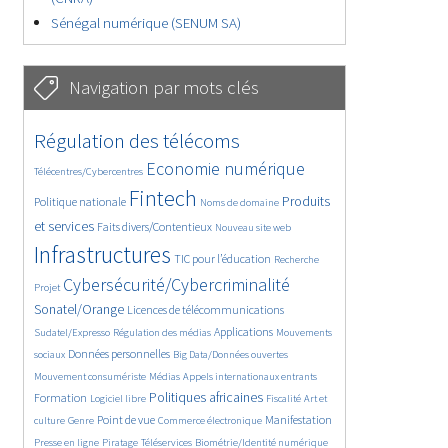
Sénégal numérique (SENUM SA)
Navigation par mots clés
4602/5650
367/5650
Régulation des télécoms
3668/5650
1843/5650
Economie numérique
Télécentres/Cybercentres
5226/5650
673/5650
2372/5650
Fintech
Produits
Politique nationale
Noms de domaine
1582/5650
831/5650
5650/5650
et services
Faits divers/Contentieux
Nouveau site web
1806/5650
201/5650
246/5650
Infrastructures
TIC pour l’éducation
Recherche
3564/5650
2319/5650
Cybersécurité/Cybercriminalité
Projet
1624/5650
279/5650
Sonatel/Orange
Licences de télécommunications
1033/5650
1518/5650
1151/5650
Applications
Sudatel/Expresso
Régulation des médias
Mouvements
1660/5650
140/5650
612/5650
Données personnelles
sociaux
Big Data/Données ouvertes
375/5650
670/5650
1731/5650
Mouvement consumériste
Médias
Appels internationaux entrants
94/5650
2415/5650
1070/5650
173/5650
Politiques africaines
Formation
Logiciel libre
Fiscalité
Art et
586/5650
1842/5650
1040/5650
1519/5650
334/5650
Point de vue
Manifestation
culture
Genre
Commerce électronique
127/5650
204/5650
1170/5650
360/5650
Presse en ligne
Piratage
Téléservices
Biométrie/Identité numérique