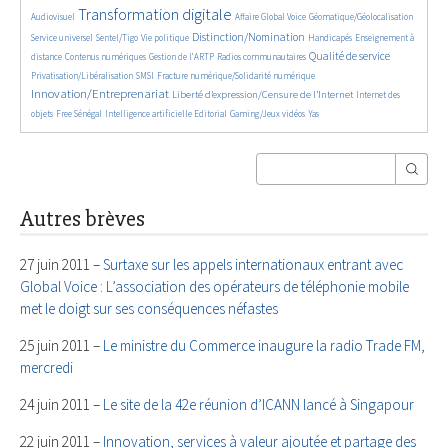
4010/5557
385/5557
169/5557
325/5557
Transformation digitale
Audiovisuel
Affaire Global Voice
Géomatique/Géolocalisation
666/5557
183/5557
2140/5557
34/5557
711/5557
Distinction/Nomination
Service universel
Sentel/Tigo
Vie politique
Handicapés
Enseignement à
853/5557
595/5557
191/5557
2157/5557
557/5557
Qualité de service
distance
Contenus numériques
Gestion de l’ARTP
Radios communautaires
136/5557
492/5557
2787/5557
Privatisation/Libéralisation
SMSI
Fracture numérique/Solidarité numérique
Innovation/Entreprenariat
1365/5557
50/5557
Liberté d’expression/Censure de l’Internet
Internet des
174/5557
879/5557
202/5557
68/5557
28/5557
objets
Free Sénégal
Intelligence artificielle
Editorial
Gaming/Jeux vidéos
Yas
Autres brèves
27 juin 2011 –
Surtaxe sur les appels internationaux entrant avec
Global Voice : L’association des opérateurs de téléphonie mobile
met le doigt sur ses conséquences néfastes
25 juin 2011 –
Le ministre du Commerce inaugure la radio Trade FM,
mercredi
24 juin 2011 –
Le site de la 42e réunion d’ICANN lancé à Singapour
22 juin 2011 –
Innovation, services à valeur ajoutée et partage des