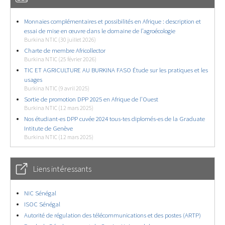
Monnaies complémentaires et possibilités en Afrique : description et
essai de mise en œuvre dans le domaine de l’agroécologie
Burkina NTIC (30 juillet 2026)
Charte de membre Africollector
Burkina NTIC (25 février 2026)
TIC ET AGRICULTURE AU BURKINA FASO Étude sur les pratiques et les
usages
Burkina NTIC (9 avril 2025)
Sortie de promotion DPP 2025 en Afrique de l’Ouest
Burkina NTIC (12 mars 2025)
Nos étudiant-es DPP cuvée 2024 tous-tes diplomés-es de la Graduate
Intitute de Genève
Burkina NTIC (12 mars 2025)
Liens intéressants
NIC Sénégal
ISOC Sénégal
Autorité de régulation des télécommunications et des postes (ARTP)