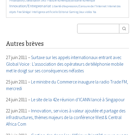
136/5557
492/5557
2787/5557
Privatisation/Libéralisation
SMSI
Fracture numérique/Solidarité numérique
Innovation/Entreprenariat
1365/5557
50/5557
Liberté d’expression/Censure de l’Internet
Internet des
174/5557
879/5557
202/5557
68/5557
28/5557
objets
Free Sénégal
Intelligence artificielle
Editorial
Gaming/Jeux vidéos
Yas
Autres brèves
27 juin 2011 –
Surtaxe sur les appels internationaux entrant avec
Global Voice : L’association des opérateurs de téléphonie mobile
met le doigt sur ses conséquences néfastes
25 juin 2011 –
Le ministre du Commerce inaugure la radio Trade FM,
mercredi
24 juin 2011 –
Le site de la 42e réunion d’ICANN lancé à Singapour
22 juin 2011 –
Innovation, services à valeur ajoutée et partage des
infrastructures, thèmes majeurs de la conférence West & Central
Africa Com