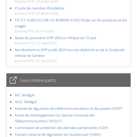
Burkina NTIC (30 juillet 2026)
Charte de membre Africollector
Burkina NTIC (25 février 2026)
TIC ET AGRICULTURE AU BURKINA FASO Étude sur les pratiques et les
usages
Burkina NTIC (9 avril 2025)
Sortie de promotion DPP 2025 en Afrique de l’Ouest
Burkina NTIC (12 mars 2025)
Nos étudiant-es DPP cuvée 2024 tous-tes diplomés-es de la Graduate
Intitute de Genève
Burkina NTIC (12 mars 2025)
Liens intéressants
NIC Sénégal
ISOC Sénégal
Autorité de régulation des télécommunications et des postes (ARTP)
Fonds de Développement du Service Universel des
Télécommunications (FDSUT)
Commission de protection des données personnelles (CDP)
Conseil national de régulation de l’audiovisuel (CNRA)