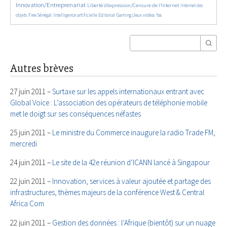
Innovation/Entreprenariat
1469/5567
46/5567
Liberté d’expression/Censure de l’Internet
Internet des
170/5567
941/5567
195/5567
55/5567
30/5567
objets
Free Sénégal
Intelligence artificielle
Editorial
Gaming/Jeux vidéos
Yas
Autres brèves
27 juin 2011 –
Surtaxe sur les appels internationaux entrant avec
Global Voice : L’association des opérateurs de téléphonie mobile
met le doigt sur ses conséquences néfastes
25 juin 2011 –
Le ministre du Commerce inaugure la radio Trade FM,
mercredi
24 juin 2011 –
Le site de la 42e réunion d’ICANN lancé à Singapour
22 juin 2011 –
Innovation, services à valeur ajoutée et partage des
infrastructures, thèmes majeurs de la conférence West & Central
Africa Com
22 juin 2011 –
Gestion des données : l’Afrique (bientôt) sur un nuage