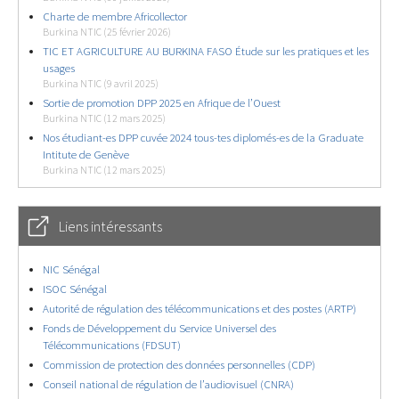
Charte de membre Africollector
Burkina NTIC (25 février 2026)
TIC ET AGRICULTURE AU BURKINA FASO Étude sur les pratiques et les
usages
Burkina NTIC (9 avril 2025)
Sortie de promotion DPP 2025 en Afrique de l’Ouest
Burkina NTIC (12 mars 2025)
Nos étudiant-es DPP cuvée 2024 tous-tes diplomés-es de la Graduate
Intitute de Genève
Burkina NTIC (12 mars 2025)
Liens intéressants
NIC Sénégal
ISOC Sénégal
Autorité de régulation des télécommunications et des postes (ARTP)
Fonds de Développement du Service Universel des
Télécommunications (FDSUT)
Commission de protection des données personnelles (CDP)
Conseil national de régulation de l’audiovisuel (CNRA)