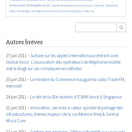
Innovation/Entreprenariat
1375/5787
50/5787
Liberté d’expression/Censure de l’Internet
Internet des
182/5787
873/5787
198/5787
71/5787
25/5787
objets
Free Sénégal
Intelligence artificielle
Editorial
Gaming/Jeux vidéos
Yas
Autres brèves
27 juin 2011 –
Surtaxe sur les appels internationaux entrant avec
Global Voice : L’association des opérateurs de téléphonie mobile
met le doigt sur ses conséquences néfastes
25 juin 2011 –
Le ministre du Commerce inaugure la radio Trade FM,
mercredi
24 juin 2011 –
Le site de la 42e réunion d’ICANN lancé à Singapour
22 juin 2011 –
Innovation, services à valeur ajoutée et partage des
infrastructures, thèmes majeurs de la conférence West & Central
Africa Com
22 juin 2011 –
Gestion des données : l’Afrique (bientôt) sur un nuage