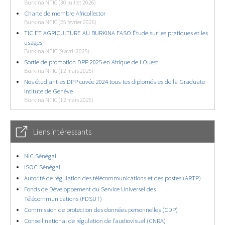
Burkina NTIC (30 juillet 2026)
Charte de membre Africollector
Burkina NTIC (25 février 2026)
TIC ET AGRICULTURE AU BURKINA FASO Étude sur les pratiques et les
usages
Burkina NTIC (9 avril 2025)
Sortie de promotion DPP 2025 en Afrique de l’Ouest
Burkina NTIC (12 mars 2025)
Nos étudiant-es DPP cuvée 2024 tous-tes diplomés-es de la Graduate
Intitute de Genève
Burkina NTIC (12 mars 2025)
Liens intéressants
NIC Sénégal
ISOC Sénégal
Autorité de régulation des télécommunications et des postes (ARTP)
Fonds de Développement du Service Universel des
Télécommunications (FDSUT)
Commission de protection des données personnelles (CDP)
Conseil national de régulation de l’audiovisuel (CNRA)