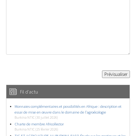
Fil d'actu
Monnaies complémentaires et possibilités en Afrique : description et
essai de mise en œuvre dans le domaine de l’agroécologie
Burkina NTIC (30 juillet 2026)
Charte de membre Africollector
Burkina NTIC (25 février 2026)
TIC ET AGRICULTURE AU BURKINA FASO Étude sur les pratiques et les