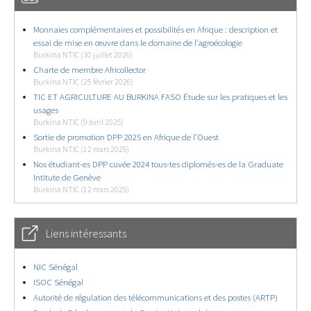
Monnaies complémentaires et possibilités en Afrique : description et
essai de mise en œuvre dans le domaine de l’agroécologie
Burkina NTIC (30 juillet 2026)
Charte de membre Africollector
Burkina NTIC (25 février 2026)
TIC ET AGRICULTURE AU BURKINA FASO Étude sur les pratiques et les
usages
Burkina NTIC (9 avril 2025)
Sortie de promotion DPP 2025 en Afrique de l’Ouest
Burkina NTIC (12 mars 2025)
Nos étudiant-es DPP cuvée 2024 tous-tes diplomés-es de la Graduate
Intitute de Genève
Burkina NTIC (12 mars 2025)
Liens intéressants
NIC Sénégal
ISOC Sénégal
Autorité de régulation des télécommunications et des postes (ARTP)