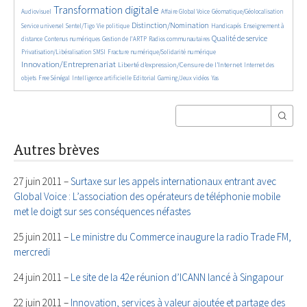
4010/5557
385/5557
169/5557
325/5557
Transformation digitale
Audiovisuel
Affaire Global Voice
Géomatique/Géolocalisation
666/5557
183/5557
2140/5557
34/5557
711/5557
Distinction/Nomination
Service universel
Sentel/Tigo
Vie politique
Handicapés
Enseignement à
853/5557
595/5557
191/5557
2157/5557
557/5557
Qualité de service
distance
Contenus numériques
Gestion de l’ARTP
Radios communautaires
136/5557
492/5557
2787/5557
Privatisation/Libéralisation
SMSI
Fracture numérique/Solidarité numérique
Innovation/Entreprenariat
1365/5557
50/5557
Liberté d’expression/Censure de l’Internet
Internet des
174/5557
879/5557
202/5557
68/5557
28/5557
objets
Free Sénégal
Intelligence artificielle
Editorial
Gaming/Jeux vidéos
Yas
Autres brèves
27 juin 2011 –
Surtaxe sur les appels internationaux entrant avec
Global Voice : L’association des opérateurs de téléphonie mobile
met le doigt sur ses conséquences néfastes
25 juin 2011 –
Le ministre du Commerce inaugure la radio Trade FM,
mercredi
24 juin 2011 –
Le site de la 42e réunion d’ICANN lancé à Singapour
22 juin 2011 –
Innovation, services à valeur ajoutée et partage des