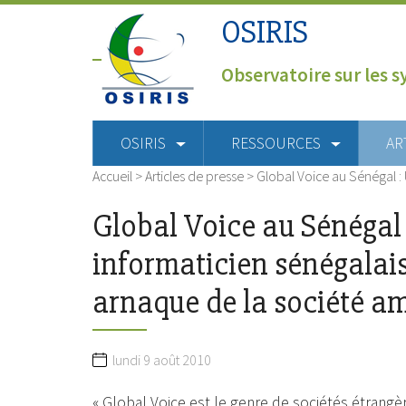
OSIRIS
Observatoire sur les s
OSIRIS
RESSOURCES
AR
Accueil
>
Articles de presse
>
Global Voice au Sénégal :
Global Voice au Sénégal
informaticien sénégalai
arnaque de la société a
lundi 9 août 2010
« Global Voice est le genre de sociétés étrangè