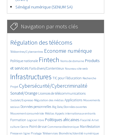
Sénégal numérique (SENUM SA)
Navigation par mots clés
4632/5815
382/5815
Régulation des télécoms
3664/5815
1898/5815
Economie numérique
Télécentres/Cybercentres
5273/5815
687/5815
2344/5815
Fintech
Produits
Politique nationale
Noms de domaine
1562/5815
828/5815
5815/5815
et services
Faits divers/Contentieux
Nouveau site web
1836/5815
197/5815
246/5815
Infrastructures
TIC pour l’éducation
Recherche
3754/5815
2301/5815
Cybersécurité/Cybercriminalité
Projet
1642/5815
301/5815
Sonatel/Orange
Licences de télécommunications
1049/5815
1532/5815
1232/5815
Applications
Sudatel/Expresso
Régulation des médias
Mouvements
1710/5815
146/5815
621/5815
Données personnelles
sociaux
Big Data/Données ouvertes
364/5815
651/5815
1742/5815
Mouvement consumériste
Médias
Appels internationaux entrants
111/5815
2498/5815
1091/5815
174/5815
Politiques africaines
Formation
Logiciel libre
Fiscalité
Art et
588/5815
1955/5815
1069/5815
1501/5815
321/5815
Point de vue
Manifestation
culture
Genre
Commerce électronique
127/5815
210/5815
1223/5815
364/5815
Presse en ligne
Piratage
Téléservices
Biométrie/Identité numérique