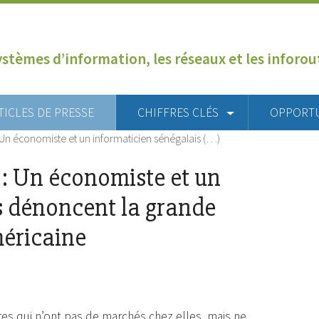
ystèmes d’information, les réseaux et les inforo
TICLES DE PRESSE
CHIFFRES CLÉS
OPPORT
 Un économiste et un informaticien sénégalais (…)
 : Un économiste et un
s dénoncent la grande
méricaine
res qui n’ont pas de marchés chez elles, mais ne