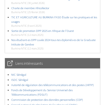
Burkina NTIC (30 juillet 2026)
Charte de membre Africollector
Burkina NTIC (25 février 2026)
TIC ET AGRICULTURE AU BURKINA FASO Étude sur les pratiques et les
usages
Burkina NTIC (9 avril 2025)
Sortie de promotion DPP 2025 en Afrique de l’Ouest
Burkina NTIC (12 mars 2025)
Nos étudiant-es DPP cuvée 2024 tous-tes diplomés-es de la Graduate
Intitute de Genève
Burkina NTIC (12 mars 2025)
Liens intéressants
NIC Sénégal
ISOC Sénégal
Autorité de régulation des télécommunications et des postes (ARTP)
Fonds de Développement du Service Universel des
Télécommunications (FDSUT)
Commission de protection des données personnelles (CDP)
Conseil national de régulation de l’audiovisuel (CNRA)