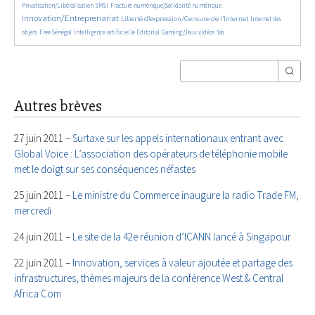
145/5815
487/5815
2820/5815
Privatisation/Libéralisation
SMSI
Fracture numérique/Solidarité numérique
Innovation/Entreprenariat
1478/5815
48/5815
Liberté d’expression/Censure de l’Internet
Internet des
178/5815
963/5815
196/5815
71/5815
24/5815
objets
Free Sénégal
Intelligence artificielle
Editorial
Gaming/Jeux vidéos
Yas
Autres brèves
27 juin 2011 –
Surtaxe sur les appels internationaux entrant avec
Global Voice : L’association des opérateurs de téléphonie mobile
met le doigt sur ses conséquences néfastes
25 juin 2011 –
Le ministre du Commerce inaugure la radio Trade FM,
mercredi
24 juin 2011 –
Le site de la 42e réunion d’ICANN lancé à Singapour
22 juin 2011 –
Innovation, services à valeur ajoutée et partage des
infrastructures, thèmes majeurs de la conférence West & Central
Africa Com