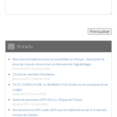
Fil d'actu
Monnaies complémentaires et possibilités en Afrique : description et
essai de mise en œuvre dans le domaine de l’agroécologie
Burkina NTIC (30 juillet 2026)
Charte de membre Africollector
Burkina NTIC (25 février 2026)
TIC ET AGRICULTURE AU BURKINA FASO Étude sur les pratiques et les
usages
Burkina NTIC (9 avril 2025)
Sortie de promotion DPP 2025 en Afrique de l’Ouest
Burkina NTIC (12 mars 2025)
Nos étudiant-es DPP cuvée 2024 tous-tes diplomés-es de la Graduate
Intitute de Genève