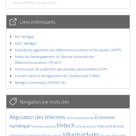
Burkina NTIC (12 mars 2025)
Liens intéressants
NIC Sénégal
ISOC Sénégal
Autorité de régulation des télécommunications et des postes (ARTP)
Fonds de Développement du Service Universel des
Télécommunications (FDSUT)
Commission de protection des données personnelles (CDP)
Conseil national de régulation de l’audiovisuel (CNRA)
Sénégal numérique (SENUM SA)
Navigation par mots clés
4632/5815
382/5815
3664/5815
Régulation des télécoms
Economie
Télécentres/Cybercentres
1898/5815
5273/5815
687/5815
2344/5815
1562/5815
Fintech
numérique
Produits et services
Politique nationale
Noms de domaine
828/5815
5815/5815
1836/5815
197/5815
Infrastructures
Faits divers/Contentieux
TIC pour l’éducation
Nouveau site web