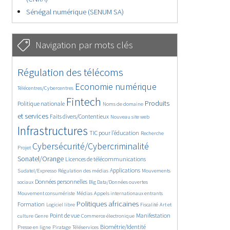
Sénégal numérique (SENUM SA)
Navigation par mots clés
4629/5557
362/5557
Régulation des télécoms
3737/5557
1862/5557
Economie numérique
Télécentres/Cybercentres
5162/5557
676/5557
2442/5557
Fintech
Produits
Politique nationale
Noms de domaine
1596/5557
839/5557
5557/5557
et services
Faits divers/Contentieux
Nouveau site web
1823/5557
198/5557
247/5557
Infrastructures
TIC pour l’éducation
Recherche
3536/5557
2303/5557
Cybersécurité/Cybercriminalité
Projet
1611/5557
299/5557
Sonatel/Orange
Licences de télécommunications
1015/5557
1512/5557
1103/5557
Applications
Sudatel/Expresso
Régulation des médias
Mouvements
1664/5557
146/5557
620/5557
Données personnelles
sociaux
Big Data/Données ouvertes
366/5557
703/5557
1749/5557
Mouvement consumériste
Médias
Appels internationaux entrants
94/5557
2615/5557
1103/5557
175/5557
Politiques africaines
Formation
Logiciel libre
Fiscalité
Art et
647/5557
1840/5557
1044/5557
1575/5557
337/5557
Point de vue
Manifestation
culture
Genre
Commerce électronique
129/5557
208/5557
1225/5557
Biométrie/Identité
Presse en ligne
Piratage
Téléservices