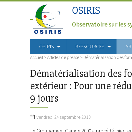
OSIRIS
Observatoire sur les s
OSIRIS
RESSOURCES
AR
Accueil
>
Articles de presse
>
Dématérialisation des for
Dématérialisation des f
extérieur : Pour une rédu
9 jours
vendredi 24 septembre 2010
Le Groupement Gaïnde 2000 a procédé, hier, jeu