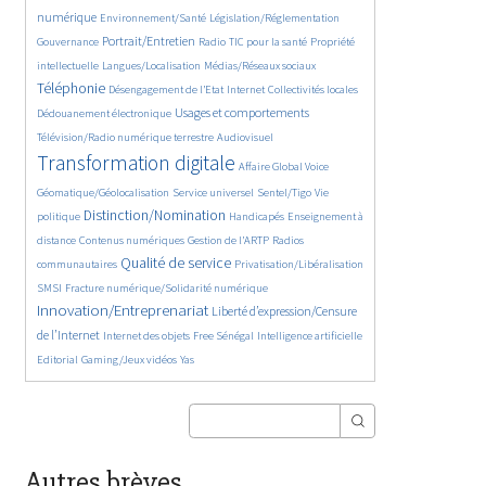
363/5557
349/5557
372/5557
numérique
Environnement/Santé
Législation/Réglementation
1870/5557
145/5557
834/5557
290/5557
Portrait/Entretien
Gouvernance
Radio
TIC pour la santé
Propriété
60/5557
1136/5557
2247/5557
intellectuelle
Langues/Localisation
Médias/Réseaux sociaux
199/5557
1066/5557
120/5557
418/5557
Téléphonie
Désengagement de l’Etat
Internet
Collectivités locales
1328/5557
1039/5557
Usages et comportements
Dédouanement électronique
569/5557
4010/5557
Télévision/Radio numérique terrestre
Audiovisuel
385/5557
169/5557
Transformation digitale
Affaire Global Voice
325/5557
666/5557
183/5557
Géomatique/Géolocalisation
Service universel
Sentel/Tigo
Vie
2140/5557
34/5557
711/5557
Distinction/Nomination
politique
Handicapés
Enseignement à
853/5557
595/5557
191/5557
distance
Contenus numériques
Gestion de l’ARTP
Radios
2157/5557
557/5557
136/5557
Qualité de service
communautaires
Privatisation/Libéralisation
492/5557
2787/5557
SMSI
Fracture numérique/Solidarité numérique
Innovation/Entreprenariat
1365/5557
Liberté d’expression/Censure
50/5557
174/5557
879/5557
202/5557
de l’Internet
Internet des objets
Free Sénégal
Intelligence artificielle
68/5557
28/5557
Editorial
Gaming/Jeux vidéos
Yas
Autres brèves