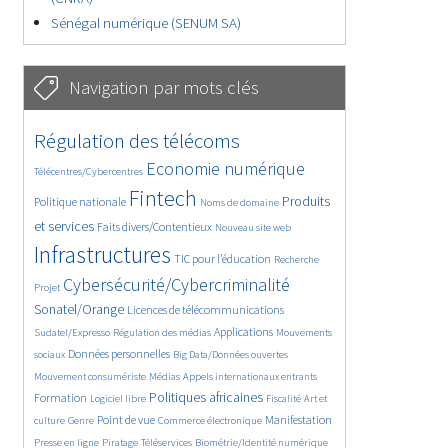
Sénégal numérique (SENUM SA)
Navigation par mots clés
4602/5650
367/5650
Régulation des télécoms
3668/5650
1843/5650
Economie numérique
Télécentres/Cybercentres
5226/5650
673/5650
2372/5650
Fintech
Produits
Politique nationale
Noms de domaine
1582/5650
831/5650
5650/5650
et services
Faits divers/Contentieux
Nouveau site web
1806/5650
201/5650
246/5650
Infrastructures
TIC pour l’éducation
Recherche
3564/5650
2319/5650
Cybersécurité/Cybercriminalité
Projet
1624/5650
279/5650
Sonatel/Orange
Licences de télécommunications
1033/5650
1518/5650
1151/5650
Applications
Sudatel/Expresso
Régulation des médias
Mouvements
1660/5650
140/5650
612/5650
Données personnelles
sociaux
Big Data/Données ouvertes
375/5650
670/5650
1731/5650
Mouvement consumériste
Médias
Appels internationaux entrants
94/5650
2415/5650
1070/5650
173/5650
Politiques africaines
Formation
Logiciel libre
Fiscalité
Art et
586/5650
1842/5650
1040/5650
1519/5650
334/5650
Point de vue
Manifestation
culture
Genre
Commerce électronique
127/5650
204/5650
1170/5650
360/5650
Presse en ligne
Piratage
Téléservices
Biométrie/Identité numérique