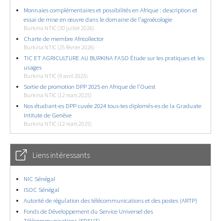
Monnaies complémentaires et possibilités en Afrique : description et
essai de mise en œuvre dans le domaine de l’agroécologie
Burkina NTIC (30 juillet 2026)
Charte de membre Africollector
Burkina NTIC (25 février 2026)
TIC ET AGRICULTURE AU BURKINA FASO Étude sur les pratiques et les
usages
Burkina NTIC (9 avril 2025)
Sortie de promotion DPP 2025 en Afrique de l’Ouest
Burkina NTIC (12 mars 2025)
Nos étudiant-es DPP cuvée 2024 tous-tes diplomés-es de la Graduate
Intitute de Genève
Burkina NTIC (12 mars 2025)
Liens intéressants
NIC Sénégal
ISOC Sénégal
Autorité de régulation des télécommunications et des postes (ARTP)
Fonds de Développement du Service Universel des
Télécommunications (FDSUT)