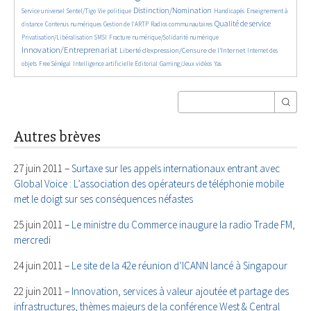
666/5557
183/5557
2140/5557
34/5557
711/5557
Distinction/Nomination
Service universel
Sentel/Tigo
Vie politique
Handicapés
Enseignement à
853/5557
595/5557
191/5557
2157/5557
557/5557
Qualité de service
distance
Contenus numériques
Gestion de l’ARTP
Radios communautaires
136/5557
492/5557
2787/5557
Privatisation/Libéralisation
SMSI
Fracture numérique/Solidarité numérique
Innovation/Entreprenariat
1365/5557
50/5557
Liberté d’expression/Censure de l’Internet
Internet des
174/5557
879/5557
202/5557
68/5557
28/5557
objets
Free Sénégal
Intelligence artificielle
Editorial
Gaming/Jeux vidéos
Yas
Autres brèves
27 juin 2011 –
Surtaxe sur les appels internationaux entrant avec
Global Voice : L’association des opérateurs de téléphonie mobile
met le doigt sur ses conséquences néfastes
25 juin 2011 –
Le ministre du Commerce inaugure la radio Trade FM,
mercredi
24 juin 2011 –
Le site de la 42e réunion d’ICANN lancé à Singapour
22 juin 2011 –
Innovation, services à valeur ajoutée et partage des
infrastructures, thèmes majeurs de la conférence West & Central