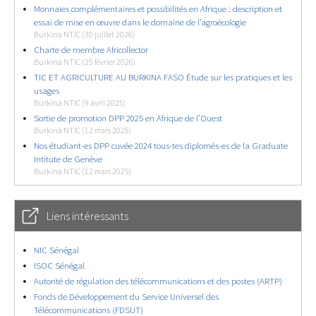
Monnaies complémentaires et possibilités en Afrique : description et
essai de mise en œuvre dans le domaine de l’agroécologie
Burkina NTIC (30 juillet 2026)
Charte de membre Africollector
Burkina NTIC (25 février 2026)
TIC ET AGRICULTURE AU BURKINA FASO Étude sur les pratiques et les
usages
Burkina NTIC (9 avril 2025)
Sortie de promotion DPP 2025 en Afrique de l’Ouest
Burkina NTIC (12 mars 2025)
Nos étudiant-es DPP cuvée 2024 tous-tes diplomés-es de la Graduate
Intitute de Genève
Burkina NTIC (12 mars 2025)
Liens intéressants
NIC Sénégal
ISOC Sénégal
Autorité de régulation des télécommunications et des postes (ARTP)
Fonds de Développement du Service Universel des
Télécommunications (FDSUT)