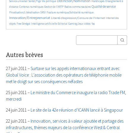
678/5725
185/5725
2132/5725
34/5725
722/5725
Distinction/Nomination
Service universel
Sentel/Tigo
Vie politique
Handicapés
Enseignement à
855/5725
602/5725
182/5725
2228/5725
544/5725
Qualité de service
distance
Contenus numériques
Gestion de l’ARTP
Radios communautaires
139/5725
501/5725
2871/5725
Privatisation/Libéralisation
SMSI
Fracture numérique/Solidarité numérique
Innovation/Entreprenariat
1390/5725
48/5725
Liberté d’expression/Censure de l’Internet
Internet des
179/5725
875/5725
223/5725
67/5725
24/5725
objets
Free Sénégal
Intelligence artificielle
Editorial
Gaming/Jeux vidéos
Yas
Autres brèves
27 juin 2011 –
Surtaxe sur les appels internationaux entrant avec
Global Voice : L’association des opérateurs de téléphonie mobile
met le doigt sur ses conséquences néfastes
25 juin 2011 –
Le ministre du Commerce inaugure la radio Trade FM,
mercredi
24 juin 2011 –
Le site de la 42e réunion d’ICANN lancé à Singapour
22 juin 2011 –
Innovation, services à valeur ajoutée et partage des
infrastructures, thèmes majeurs de la conférence West & Central