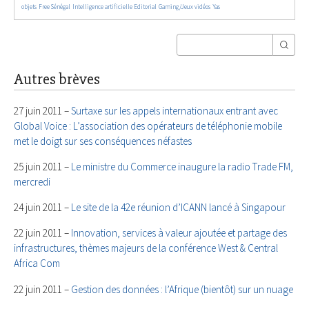
174/5557
879/5557
202/5557
68/5557
28/5557
objets
Free Sénégal
Intelligence artificielle
Editorial
Gaming/Jeux vidéos
Yas
Autres brèves
27 juin 2011 –
Surtaxe sur les appels internationaux entrant avec
Global Voice : L’association des opérateurs de téléphonie mobile
met le doigt sur ses conséquences néfastes
25 juin 2011 –
Le ministre du Commerce inaugure la radio Trade FM,
mercredi
24 juin 2011 –
Le site de la 42e réunion d’ICANN lancé à Singapour
22 juin 2011 –
Innovation, services à valeur ajoutée et partage des
infrastructures, thèmes majeurs de la conférence West & Central
Africa Com
22 juin 2011 –
Gestion des données : l’Afrique (bientôt) sur un nuage