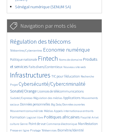
Sénégal numérique (SENUM SA)
Navigation par mots clés
4629/5557
362/5557
Régulation des télécoms
3737/5557
1862/5557
Economie numérique
Télécentres/Cybercentres
5162/5557
676/5557
2442/5557
Fintech
Produits
Politique nationale
Noms de domaine
1596/5557
839/5557
5557/5557
et services
Faits divers/Contentieux
Nouveau site web
1823/5557
198/5557
247/5557
Infrastructures
TIC pour l’éducation
Recherche
3536/5557
2303/5557
Cybersécurité/Cybercriminalité
Projet
1611/5557
299/5557
Sonatel/Orange
Licences de télécommunications
1015/5557
1512/5557
1103/5557
Applications
Sudatel/Expresso
Régulation des médias
Mouvements
1664/5557
146/5557
620/5557
Données personnelles
sociaux
Big Data/Données ouvertes
366/5557
703/5557
1749/5557
Mouvement consumériste
Médias
Appels internationaux entrants
94/5557
2615/5557
1103/5557
175/5557
Politiques africaines
Formation
Logiciel libre
Fiscalité
Art et
647/5557
1840/5557
1044/5557
1575/5557
337/5557
Point de vue
Manifestation
culture
Genre
Commerce électronique
129/5557
208/5557
1225/5557
Biométrie/Identité
Presse en ligne
Piratage
Téléservices