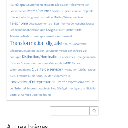
363/5557
349/5557
372/5557
numérique
Environnement/Santé
Législation/Réglementation
1870/5557
145/5557
834/5557
290/5557
Portrait/Entretien
Gouvernance
Radio
TIC pour la santé
Propriété
60/5557
1136/5557
2247/5557
intellectuelle
Langues/Localisation
Médias/Réseaux sociaux
199/5557
1066/5557
120/5557
418/5557
Téléphonie
Désengagement de l’Etat
Internet
Collectivités locales
1328/5557
1039/5557
Usages et comportements
Dédouanement électronique
569/5557
4010/5557
Télévision/Radio numérique terrestre
Audiovisuel
385/5557
169/5557
Transformation digitale
Affaire Global Voice
325/5557
666/5557
183/5557
Géomatique/Géolocalisation
Service universel
Sentel/Tigo
Vie
2140/5557
34/5557
711/5557
Distinction/Nomination
politique
Handicapés
Enseignement à
853/5557
595/5557
191/5557
distance
Contenus numériques
Gestion de l’ARTP
Radios
2157/5557
557/5557
136/5557
Qualité de service
communautaires
Privatisation/Libéralisation
492/5557
2787/5557
SMSI
Fracture numérique/Solidarité numérique
Innovation/Entreprenariat
1365/5557
Liberté d’expression/Censure
50/5557
174/5557
879/5557
202/5557
de l’Internet
Internet des objets
Free Sénégal
Intelligence artificielle
68/5557
28/5557
Editorial
Gaming/Jeux vidéos
Yas
Autres brèves