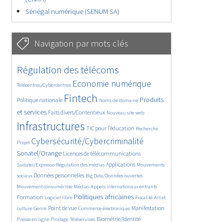
Sénégal numérique (SENUM SA)
Navigation par mots clés
4629/5557
362/5557
Régulation des télécoms
3737/5557
1862/5557
Economie numérique
Télécentres/Cybercentres
5162/5557
676/5557
2442/5557
Fintech
Produits
Politique nationale
Noms de domaine
1596/5557
839/5557
5557/5557
et services
Faits divers/Contentieux
Nouveau site web
1823/5557
198/5557
247/5557
Infrastructures
TIC pour l’éducation
Recherche
3536/5557
2303/5557
Cybersécurité/Cybercriminalité
Projet
1611/5557
299/5557
Sonatel/Orange
Licences de télécommunications
1015/5557
1512/5557
1103/5557
Applications
Sudatel/Expresso
Régulation des médias
Mouvements
1664/5557
146/5557
620/5557
Données personnelles
sociaux
Big Data/Données ouvertes
366/5557
703/5557
1749/5557
Mouvement consumériste
Médias
Appels internationaux entrants
94/5557
2615/5557
1103/5557
175/5557
Politiques africaines
Formation
Logiciel libre
Fiscalité
Art et
647/5557
1840/5557
1044/5557
1575/5557
337/5557
Point de vue
Manifestation
culture
Genre
Commerce électronique
129/5557
208/5557
1225/5557
Biométrie/Identité
Presse en ligne
Piratage
Téléservices