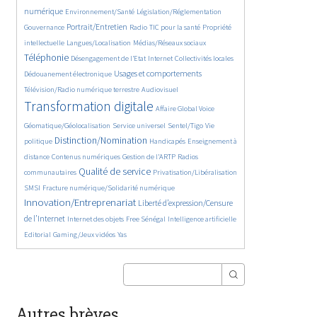
363/5557
349/5557
372/5557
numérique
Environnement/Santé
Législation/Réglementation
1870/5557
145/5557
834/5557
290/5557
Portrait/Entretien
Gouvernance
Radio
TIC pour la santé
Propriété
60/5557
1136/5557
2247/5557
intellectuelle
Langues/Localisation
Médias/Réseaux sociaux
199/5557
1066/5557
120/5557
418/5557
Téléphonie
Désengagement de l’Etat
Internet
Collectivités locales
1328/5557
1039/5557
Usages et comportements
Dédouanement électronique
569/5557
4010/5557
Télévision/Radio numérique terrestre
Audiovisuel
385/5557
169/5557
Transformation digitale
Affaire Global Voice
325/5557
666/5557
183/5557
Géomatique/Géolocalisation
Service universel
Sentel/Tigo
Vie
2140/5557
34/5557
711/5557
Distinction/Nomination
politique
Handicapés
Enseignement à
853/5557
595/5557
191/5557
distance
Contenus numériques
Gestion de l’ARTP
Radios
2157/5557
557/5557
136/5557
Qualité de service
communautaires
Privatisation/Libéralisation
492/5557
2787/5557
SMSI
Fracture numérique/Solidarité numérique
Innovation/Entreprenariat
1365/5557
Liberté d’expression/Censure
50/5557
174/5557
879/5557
202/5557
de l’Internet
Internet des objets
Free Sénégal
Intelligence artificielle
68/5557
28/5557
Editorial
Gaming/Jeux vidéos
Yas
Autres brèves