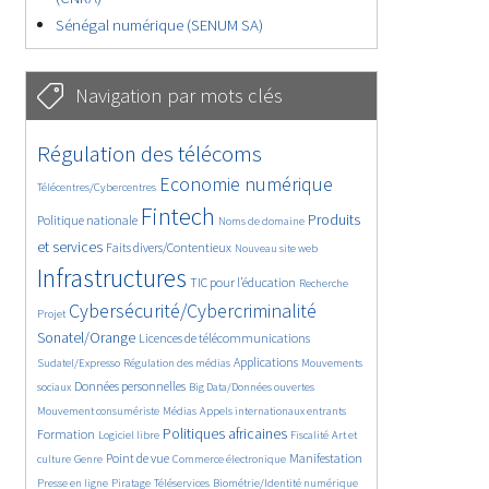
Sénégal numérique (SENUM SA)
Navigation par mots clés
4602/5650
367/5650
Régulation des télécoms
3668/5650
1843/5650
Economie numérique
Télécentres/Cybercentres
5226/5650
673/5650
2372/5650
Fintech
Produits
Politique nationale
Noms de domaine
1582/5650
831/5650
5650/5650
et services
Faits divers/Contentieux
Nouveau site web
1806/5650
201/5650
246/5650
Infrastructures
TIC pour l’éducation
Recherche
3564/5650
2319/5650
Cybersécurité/Cybercriminalité
Projet
1624/5650
279/5650
Sonatel/Orange
Licences de télécommunications
1033/5650
1518/5650
1151/5650
Applications
Sudatel/Expresso
Régulation des médias
Mouvements
1660/5650
140/5650
612/5650
Données personnelles
sociaux
Big Data/Données ouvertes
375/5650
670/5650
1731/5650
Mouvement consumériste
Médias
Appels internationaux entrants
94/5650
2415/5650
1070/5650
173/5650
Politiques africaines
Formation
Logiciel libre
Fiscalité
Art et
586/5650
1842/5650
1040/5650
1519/5650
334/5650
Point de vue
Manifestation
culture
Genre
Commerce électronique
127/5650
204/5650
1170/5650
360/5650
Presse en ligne
Piratage
Téléservices
Biométrie/Identité numérique