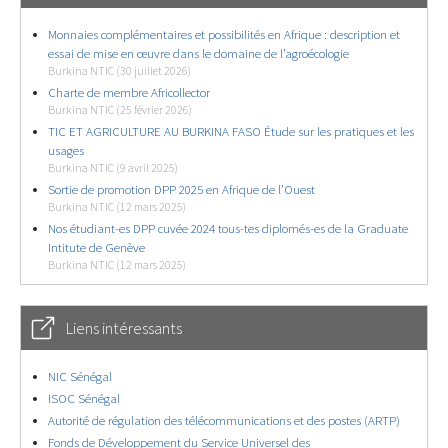
Monnaies complémentaires et possibilités en Afrique : description et
essai de mise en œuvre dans le domaine de l’agroécologie
Burkina NTIC (30 juillet 2026)
Charte de membre Africollector
Burkina NTIC (25 février 2026)
TIC ET AGRICULTURE AU BURKINA FASO Étude sur les pratiques et les
usages
Burkina NTIC (9 avril 2025)
Sortie de promotion DPP 2025 en Afrique de l’Ouest
Burkina NTIC (12 mars 2025)
Nos étudiant-es DPP cuvée 2024 tous-tes diplomés-es de la Graduate
Intitute de Genève
Burkina NTIC (12 mars 2025)
Liens intéressants
NIC Sénégal
ISOC Sénégal
Autorité de régulation des télécommunications et des postes (ARTP)
Fonds de Développement du Service Universel des