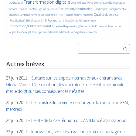
4010/5557
385/5557
169/5557
325/5557
Transformation digitale
Audiovisuel
Affaire Global Voice
Géomatique/Géolocalisation
666/5557
183/5557
2140/5557
34/5557
711/5557
Distinction/Nomination
Service universel
Sentel/Tigo
Vie politique
Handicapés
Enseignement à
853/5557
595/5557
191/5557
2157/5557
557/5557
Qualité de service
distance
Contenus numériques
Gestion de l’ARTP
Radios communautaires
136/5557
492/5557
2787/5557
Privatisation/Libéralisation
SMSI
Fracture numérique/Solidarité numérique
Innovation/Entreprenariat
1365/5557
50/5557
Liberté d’expression/Censure de l’Internet
Internet des
174/5557
879/5557
202/5557
68/5557
28/5557
objets
Free Sénégal
Intelligence artificielle
Editorial
Gaming/Jeux vidéos
Yas
Autres brèves
27 juin 2011 –
Surtaxe sur les appels internationaux entrant avec
Global Voice : L’association des opérateurs de téléphonie mobile
met le doigt sur ses conséquences néfastes
25 juin 2011 –
Le ministre du Commerce inaugure la radio Trade FM,
mercredi
24 juin 2011 –
Le site de la 42e réunion d’ICANN lancé à Singapour
22 juin 2011 –
Innovation, services à valeur ajoutée et partage des