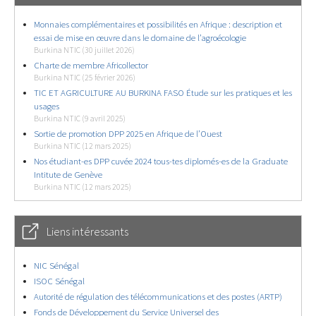
Monnaies complémentaires et possibilités en Afrique : description et
essai de mise en œuvre dans le domaine de l’agroécologie
Burkina NTIC (30 juillet 2026)
Charte de membre Africollector
Burkina NTIC (25 février 2026)
TIC ET AGRICULTURE AU BURKINA FASO Étude sur les pratiques et les
usages
Burkina NTIC (9 avril 2025)
Sortie de promotion DPP 2025 en Afrique de l’Ouest
Burkina NTIC (12 mars 2025)
Nos étudiant-es DPP cuvée 2024 tous-tes diplomés-es de la Graduate
Intitute de Genève
Burkina NTIC (12 mars 2025)
Liens intéressants
NIC Sénégal
ISOC Sénégal
Autorité de régulation des télécommunications et des postes (ARTP)
Fonds de Développement du Service Universel des