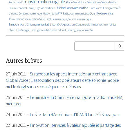
3872/5650
386/5650
160/5650
326/5650
Transformation digitale
Audiovisuel
Affaire Global Voice
Géomatique/Géolocalisation
672/5650
181/5650
2013/5650
34/5650
702/5650
Distinction/Nomination
Service universel
Sentel/Tigo
Vie politique
Handicapés
Enseignement à
852/5650
612/5650
184/5650
2211/5650
565/5650
Qualité de service
distance
Contenus numériques
Gestion de l’ARTP
Radios communautaires
133/5650
481/5650
2779/5650
Privatisation/Libéralisation
SMSI
Fracture numérique/Solidarité numérique
Innovation/Entreprenariat
1369/5650
48/5650
Liberté d’expression/Censure de l’Internet
Internet des
170/5650
888/5650
198/5650
60/5650
25/5650
objets
Free Sénégal
Intelligence artificielle
Editorial
Gaming/Jeux vidéos
Yas
Autres brèves
27 juin 2011 –
Surtaxe sur les appels internationaux entrant avec
Global Voice : L’association des opérateurs de téléphonie mobile
met le doigt sur ses conséquences néfastes
25 juin 2011 –
Le ministre du Commerce inaugure la radio Trade FM,
mercredi
24 juin 2011 –
Le site de la 42e réunion d’ICANN lancé à Singapour
22 juin 2011 –
Innovation, services à valeur ajoutée et partage des