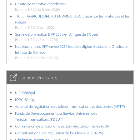
Charte de membre Africollector
Burkina NTIC (25 février 2026)
TIC ET AGRICULTURE AU BURKINA FASO Étude sur les pratiques et les
usages
Burkina NTIC (9 avril 2025)
Sortie de promotion DPP 2025 en Afrique de l’Ouest
Burkina NTIC (12 mars 2025)
Nos étudiant-es DPP cuvée 2024 tous-tes diplomés-es de la Graduate
Intitute de Genève
Burkina NTIC (12 mars 2025)
Liens intéressants
NIC Sénégal
ISOC Sénégal
Autorité de régulation des télécommunications et des postes (ARTP)
Fonds de Développement du Service Universel des
Télécommunications (FDSUT)
Commission de protection des données personnelles (CDP)
Conseil national de régulation de l’audiovisuel (CNRA)
Sénégal numérique (SENUM SA)