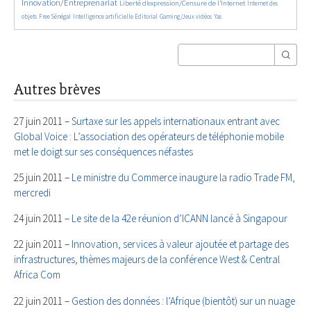
Innovation/Entreprenariat
1369/5650
48/5650
Liberté d’expression/Censure de l’Internet
Internet des
170/5650
888/5650
198/5650
60/5650
25/5650
objets
Free Sénégal
Intelligence artificielle
Editorial
Gaming/Jeux vidéos
Yas
Autres brèves
27 juin 2011 –
Surtaxe sur les appels internationaux entrant avec
Global Voice : L’association des opérateurs de téléphonie mobile
met le doigt sur ses conséquences néfastes
25 juin 2011 –
Le ministre du Commerce inaugure la radio Trade FM,
mercredi
24 juin 2011 –
Le site de la 42e réunion d’ICANN lancé à Singapour
22 juin 2011 –
Innovation, services à valeur ajoutée et partage des
infrastructures, thèmes majeurs de la conférence West & Central
Africa Com
22 juin 2011 –
Gestion des données : l’Afrique (bientôt) sur un nuage