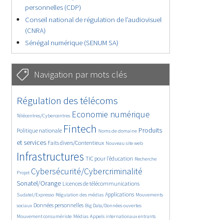
personnelles (CDP)
Conseil national de régulation de l’audiovisuel
(CNRA)
Sénégal numérique (SENUM SA)
Navigation par mots clés
4627/5537
362/5537
Régulation des télécoms
3726/5537
1856/5537
Economie numérique
Télécentres/Cybercentres
5151/5537
672/5537
2431/5537
Fintech
Produits
Politique nationale
Noms de domaine
1594/5537
837/5537
5537/5537
et services
Faits divers/Contentieux
Nouveau site web
1823/5537
198/5537
247/5537
Infrastructures
TIC pour l’éducation
Recherche
3536/5537
2293/5537
Cybersécurité/Cybercriminalité
Projet
1611/5537
297/5537
Sonatel/Orange
Licences de télécommunications
1015/5537
1510/5537
1089/5537
Applications
Sudatel/Expresso
Régulation des médias
Mouvements
1664/5537
146/5537
620/5537
Données personnelles
sociaux
Big Data/Données ouvertes
366/5537
703/5537
1747/5537
Mouvement consumériste
Médias
Appels internationaux entrants