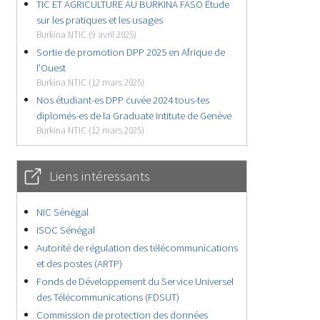
TIC ET AGRICULTURE AU BURKINA FASO Étude
sur les pratiques et les usages
Burkina NTIC (9 avril 2025)
Sortie de promotion DPP 2025 en Afrique de
l’Ouest
Burkina NTIC (12 mars 2025)
Nos étudiant-es DPP cuvée 2024 tous-tes
diplomés-es de la Graduate Intitute de Genève
Burkina NTIC (12 mars 2025)
Liens intéressants
NIC Sénégal
ISOC Sénégal
Autorité de régulation des télécommunications
et des postes (ARTP)
Fonds de Développement du Service Universel
des Télécommunications (FDSUT)
Commission de protection des données