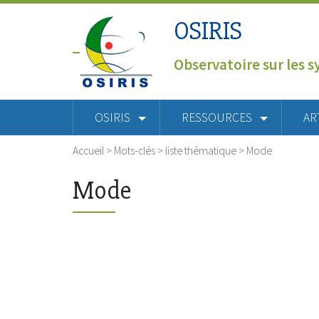
OSIRIS
Observatoire sur les s
OSIRIS
RESSOURCES
AR
Accueil
> Mots-clés > liste thématique >
Mode
Mode