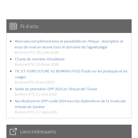
Fil d'actu
Monnaies complémentaires et possibilités en Afrique : description et
essai de mise en œuvre dans le domaine de l’agroécologie
Burkina NTIC (30 juillet 2026)
Charte de membre Africollector
Burkina NTIC (25 février 2026)
TIC ET AGRICULTURE AU BURKINA FASO Étude sur les pratiques et les
usages
Burkina NTIC (9 avril 2025)
Sortie de promotion DPP 2025 en Afrique de l’Ouest
Burkina NTIC (12 mars 2025)
Nos étudiant-es DPP cuvée 2024 tous-tes diplomés-es de la Graduate
Intitute de Genève
Burkina NTIC (12 mars 2025)
Liens intéressants