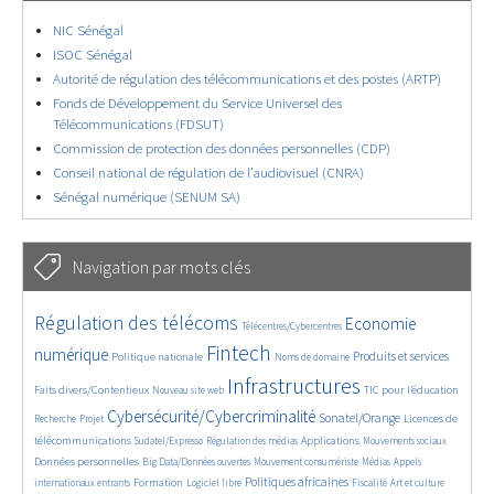
NIC Sénégal
ISOC Sénégal
Autorité de régulation des télécommunications et des postes (ARTP)
Fonds de Développement du Service Universel des
Télécommunications (FDSUT)
Commission de protection des données personnelles (CDP)
Conseil national de régulation de l’audiovisuel (CNRA)
Sénégal numérique (SENUM SA)
Navigation par mots clés
4641/5761
402/5761
3690/5761
Régulation des télécoms
Economie
Télécentres/Cybercentres
1904/5761
5305/5761
699/5761
2381/5761
1555/5761
Fintech
numérique
Produits et services
Politique nationale
Noms de domaine
841/5761
5761/5761
1861/5761
194/5761
Infrastructures
Faits divers/Contentieux
TIC pour l’éducation
Nouveau site web
247/5761
3722/5761
2311/5761
1652/5761
Cybersécurité/Cybercriminalité
Sonatel/Orange
Licences de
Recherche
Projet
297/5761
1045/5761
1534/5761
1220/5761
1726/5761
télécommunications
Applications
Sudatel/Expresso
Régulation des médias
Mouvements sociaux
148/5761
637/5761
367/5761
657/5761
Données personnelles
Big Data/Données ouvertes
Mouvement consumériste
Médias
Appels
1748/5761
115/5761
2458/5761
1096/5761
174/5761
597/5761
Politiques africaines
Formation
internationaux entrants
Logiciel libre
Fiscalité
Art et culture