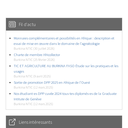
Fil d'actu
Monnaies complémentaires et possibilités en Afrique : description et
essai de mise en œuvre dans le domaine de l’agroécologie
Burkina NTIC (30 juillet 2026)
Charte de membre Africollector
Burkina NTIC (25 février 2026)
TIC ET AGRICULTURE AU BURKINA FASO Étude sur les pratiques et les
usages
Burkina NTIC (9 avril 2025)
Sortie de promotion DPP 2025 en Afrique de l’Ouest
Burkina NTIC (12 mars 2025)
Nos étudiant-es DPP cuvée 2024 tous-tes diplomés-es de la Graduate
Intitute de Genève
Burkina NTIC (12 mars 2025)
Liens intéressants