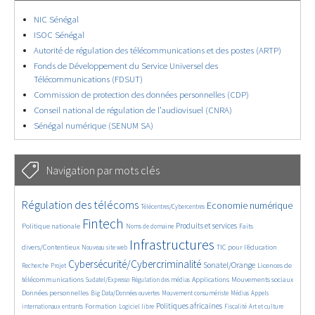
NIC Sénégal
ISOC Sénégal
Autorité de régulation des télécommunications et des postes (ARTP)
Fonds de Développement du Service Universel des
Télécommunications (FDSUT)
Commission de protection des données personnelles (CDP)
Conseil national de régulation de l’audiovisuel (CNRA)
Sénégal numérique (SENUM SA)
Navigation par mots clés
4593/5842
Régulation des télécoms
354/5842
3679/5842
1857/5842
Economie numérique
Télécentres/Cybercentres
5323/5842
657/5842
2332/5842
1565/5842
Fintech
Produits et services
Politique nationale
Faits
Noms de domaine
834/5842
5842/5842
1902/5842
223/5842
Infrastructures
divers/Contentieux
TIC pour l’éducation
Nouveau site web
243/5842
3861/5842
2266/5842
1627/5842
Cybersécurité/Cybercriminalité
Sonatel/Orange
Licences de
Recherche
Projet
285/5842
1068/5842
1558/5842
1304/5842
1696/5842
télécommunications
Applications
Mouvements sociaux
Sudatel/Expresso
Régulation des médias
163/5842
655/5842
365/5842
652/5842
Données personnelles
Big Data/Données ouvertes
Mouvement consumériste
Médias
Appels
1745/5842
107/5842
2598/5842
1108/5842
180/5842
602/5842
Politiques africaines
Formation
internationaux entrants
Logiciel libre
Fiscalité
Art et culture