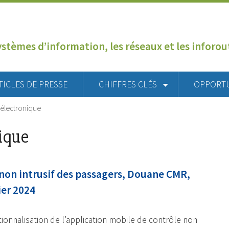
ystèmes d’information, les réseaux et les inforo
TICLES DE PRESSE
CHIFFRES CLÉS
OPPORT
lectronique
ique
 non intrusif des passagers, Douane CMR,
ier 2024
onnalisation de l’application mobile de contrôle non