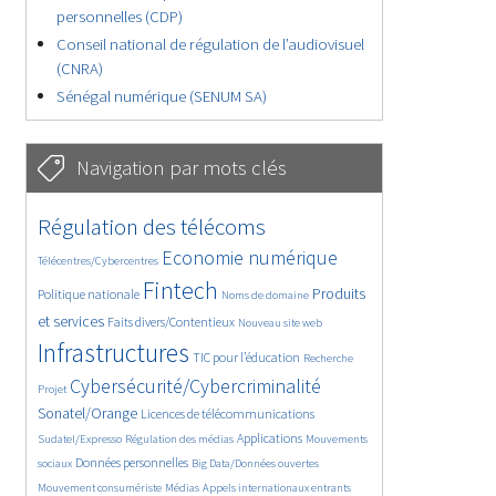
personnelles (CDP)
Conseil national de régulation de l’audiovisuel
(CNRA)
Sénégal numérique (SENUM SA)
Navigation par mots clés
4641/5761
402/5761
Régulation des télécoms
3690/5761
1904/5761
Economie numérique
Télécentres/Cybercentres
5305/5761
699/5761
2381/5761
Fintech
Produits
Politique nationale
Noms de domaine
1555/5761
841/5761
5761/5761
et services
Faits divers/Contentieux
Nouveau site web
1861/5761
194/5761
247/5761
Infrastructures
TIC pour l’éducation
Recherche
3722/5761
2311/5761
Cybersécurité/Cybercriminalité
Projet
1652/5761
297/5761
Sonatel/Orange
Licences de télécommunications
1045/5761
1534/5761
1220/5761
Applications
Sudatel/Expresso
Régulation des médias
Mouvements
1726/5761
148/5761
637/5761
Données personnelles
sociaux
Big Data/Données ouvertes
367/5761
657/5761
1748/5761
Mouvement consumériste
Médias
Appels internationaux entrants