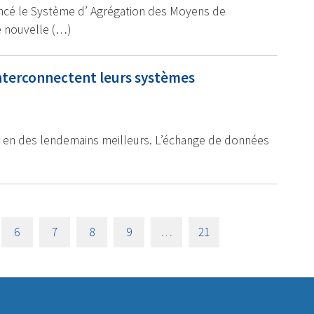
ncé le Système d’ Agrégation des Moyens de
e nouvelle (…)
interconnectent leurs systèmes
er en des lendemains meilleurs. L’échange de données
6
7
8
9
…
21