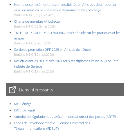
Monnaies complémentaires et possibilités en Afrique : description et
essai de mise en œuvre dans le domaine de l’agroécologie
Burkina NTIC (30 juillet 2026)
Charte de membre Africollector
Burkina NTIC (25 février 2026)
TIC ET AGRICULTURE AU BURKINA FASO Étude sur les pratiques et les
usages
Burkina NTIC (9 avril 2025)
Sortie de promotion DPP 2025 en Afrique de l’Ouest
Burkina NTIC (12 mars 2025)
Nos étudiant-es DPP cuvée 2024 tous-tes diplomés-es de la Graduate
Intitute de Genève
Burkina NTIC (12 mars 2025)
Liens intéressants
NIC Sénégal
ISOC Sénégal
Autorité de régulation des télécommunications et des postes (ARTP)
Fonds de Développement du Service Universel des
Télécommunications (FDSUT)